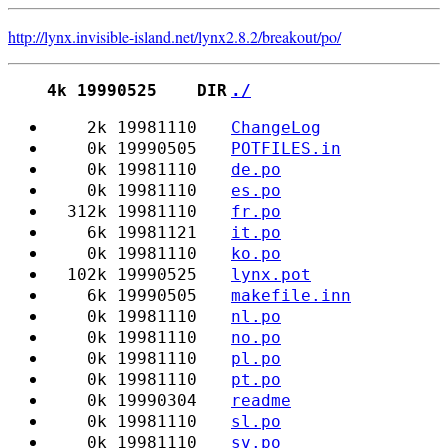
http://lynx.invisible-island.net
/
lynx2.8.2/
breakout/
po/
4k 19990525 DIR
./
2k 19981110
ChangeLog
0k 19990505
POTFILES.in
0k 19981110
de.po
0k 19981110
es.po
312k 19981110
fr.po
6k 19981121
it.po
0k 19981110
ko.po
102k 19990525
lynx.pot
6k 19990505
makefile.inn
0k 19981110
nl.po
0k 19981110
no.po
0k 19981110
pl.po
0k 19981110
pt.po
0k 19990304
readme
0k 19981110
sl.po
0k 19981110
sv.po